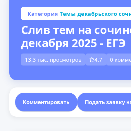
Категория
Темы декабрьского соч
Слив тем на сочин
декабря 2025 - ЕГЭ
13.3 тыс. просмотров
4.7
0 комм
Комментировать
Подать заявку н