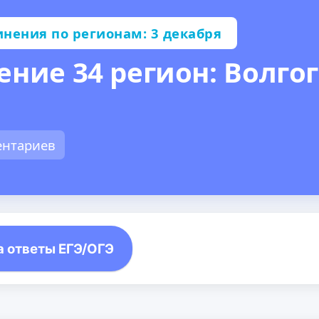
инения по регионам: 3 декабря
ение 34 регион: Волгог
ентариев
а ответы ЕГЭ/ОГЭ