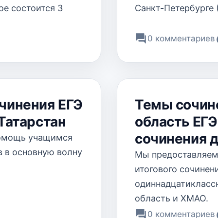
ое состоится 3
Санкт-Петербурге 
0 комментариев
очинения ЕГЭ
Темы сочин
 Татарстан
область ЕГЭ
сочинения д
помощь учащимся
в в основную волну
Мы предоставляем
итогового сочинени
одиннадцатиклассн
область и ХМАО.
0 комментариев