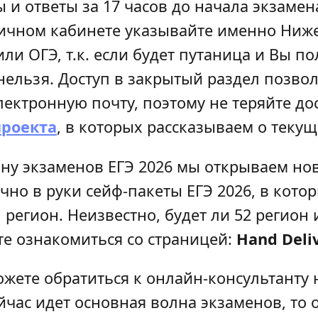
ы и ответы за 17 часов до начала экзаме
личном кабинете указывайте именно Ниж
 или ОГЭ, т.к. если будет путаница и Вы п
 нельзя. Доступ в закрытый раздел позво
лектронную почту, поэтому не теряйте до
проекта
, в которых рассказываем о теку
лну экзаменов ЕГЭ 2026 мы открываем но
чно в руки сейф-пакеты ЕГЭ 2026, в кото
регион. Неизвестно, будет ли 52 регион
те ознакомиться со страницей:
Hand Deli
ожете обратиться к онлайн-консультанту 
ейчас идет основная волна экзаменов, то 