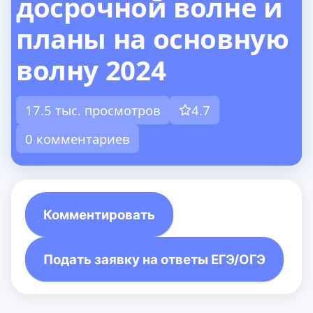
досрочной волне и
планы на основную
волну 2024
17.5 тыс. просмотров
4.7
0 комментариев
Комментировать
Подать заявку на ответы ЕГЭ/ОГЭ