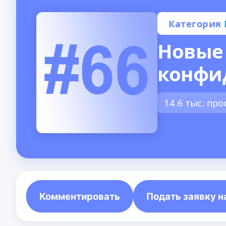
Категория
Новые
конфи
14.6 тыс. пр
Комментировать
Подать заявку н