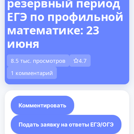
резервный период
ЕГЭ по профильной
математике: 23
июня
8.5 тыс. просмотров
4.7
1 комментарий
Комментировать
Подать заявку на ответы ЕГЭ/ОГЭ