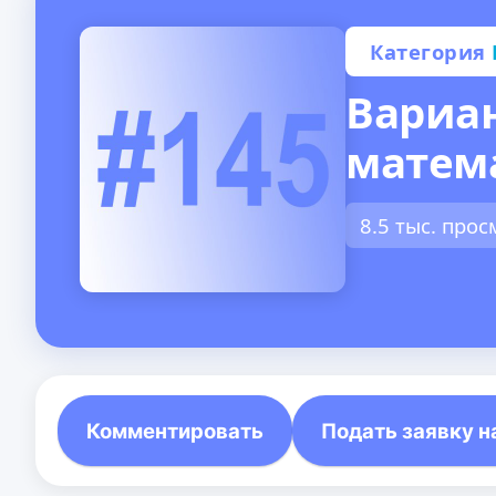
Категория
Вариан
матем
8.5 тыс. про
Комментировать
Подать заявку н