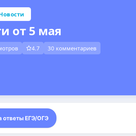
Новости
и от 5 мая
смотров
4.7
30 комментариев
а ответы ЕГЭ/ОГЭ