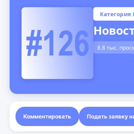
Категория
Новост
8.8 тыс. про
Комментировать
Подать заявку н