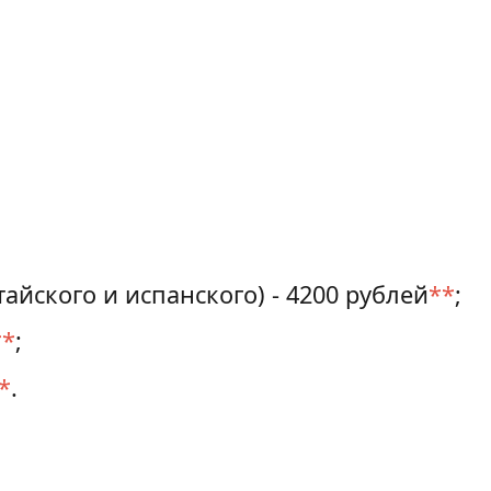
йского и испанского) - 4200 рублей
**
;
**
;
*
.