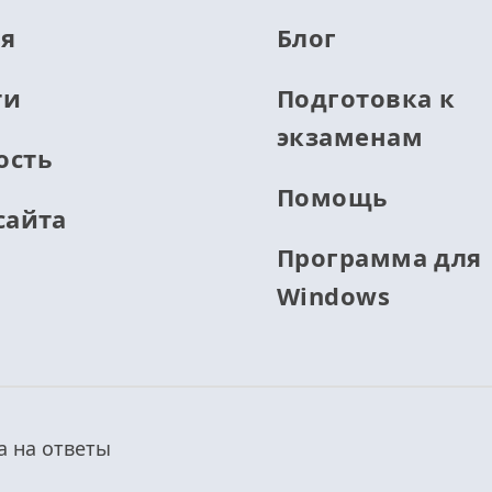
ая
Блог
ти
Подготовка к
экзаменам
ость
Помощь
сайта
Программа для
Windows
а на ответы