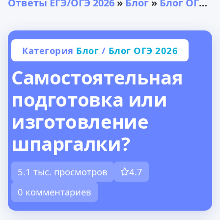
Ответы ЕГЭ/ОГЭ 2026
»
Блог
»
Блог ОГЭ 2026
Категория
Блог
/
Блог ОГЭ 2026
Самостоятельная
подготовка или
изготовление
шпаргалки?
5.1 тыс. просмотров
4.7
0 комментариев