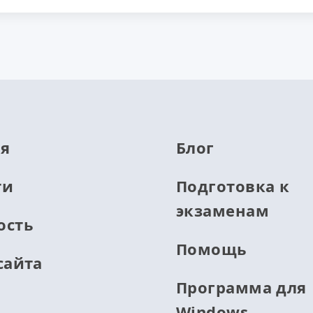
ая
Блог
ти
Подготовка к
экзаменам
ость
Помощь
сайта
Программа для
Windows