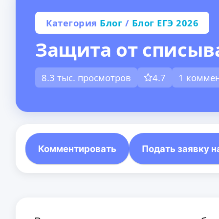
Категория
Блог
/
Блог ЕГЭ 2026
Защита от списыва
8.3 тыс. просмотров
4.7
1 комме
Комментировать
Подать заявку н