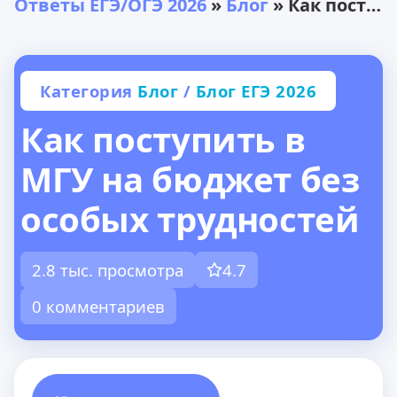
Ответы ЕГЭ/ОГЭ 2026
»
Блог
» Как поступить в МГУ на бюджет без особых трудностей
Категория
Блог
/
Блог ЕГЭ 2026
Как поступить в
МГУ на бюджет без
особых трудностей
2.8 тыс. просмотра
4.7
0 комментариев